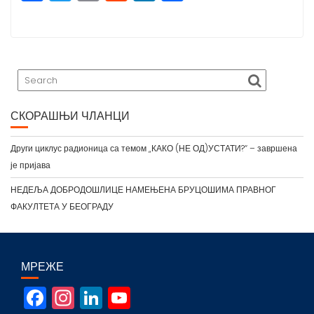
a
w
m
e
n
h
c
itt
ai
d
k
a
e
e
l
di
e
r
b
r
t
dI
e
o
n
СКОРАШЊИ ЧЛАНЦИ
o
k
Други циклус радионица са темом „КАКО (НЕ ОД)УСТАТИ?“ – завршена
је пријава
НЕДЕЉА ДОБРОДОШЛИЦЕ НАМЕЊЕНА БРУЦОШИМА ПРАВНОГ
ФАКУЛТЕТА У БЕОГРАДУ
МРЕЖЕ
F
In
Li
Y