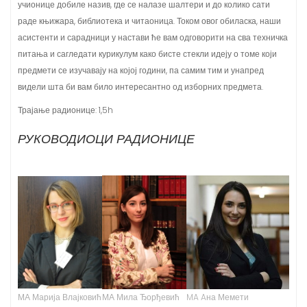
учионице добиле назив, где се налазе шалтери и до колико сати
раде књижара, библиотека и читаоница. Током овог обиласка, наши
асистенти и сарадници у настави ће вам одговорити на сва техничка
питања и сагледати курикулум како бисте стекли идеју о томе који
предмети се изучавају на којој години, па самим тим и унапред
видели шта би вам било интересантно од изборних предмета.
Трајање радионице: 1,5h
РУКОВОДИОЦИ РАДИОНИЦЕ
МА Марија Влајковић
МА Мила Ђорђевић
MA Aна Мемети