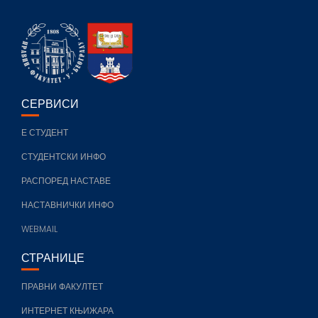
a
st
n
o
c
a
k
u
e
g
e
T
b
r
dI
u
o
a
n
b
СЕРВИСИ
o
m
e
Е СТУДЕНТ
k
C
h
СТУДЕНТСКИ ИНФО
a
РАСПОРЕД НАСТАВЕ
n
НАСТАВНИЧКИ ИНФО
n
WEBMAIL
el
СТРАНИЦЕ
ПРАВНИ ФАКУЛТЕТ
ИНТЕРНЕТ КЊИЖАРА