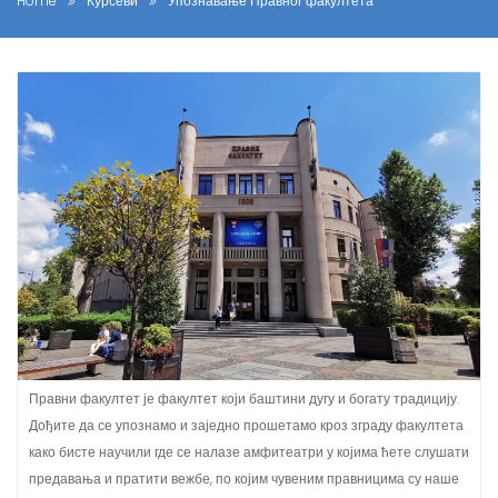
Home
Курсеви
Упознавање Правног факултета
Правни факултет је факултет који баштини дугу и богату традицију.
Дођите да се упознамо и заједно прошетамо кроз зграду факултета
како бисте научили где се налазе амфитеатри у којима ћете слушати
предавања и пратити вежбе, по којим чувеним правницима су наше